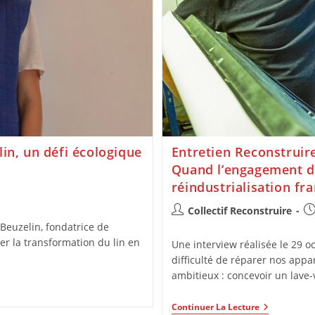
 lin, un défi écologique
Entretien Reconstruire
Quand l’engagement dur
réindustrialisation fr
Collectif Reconstruire
Beuzelin, fondatrice de
ser la transformation du lin en
Une interview réalisée le 29 
difficulté de réparer nos appa
ambitieux : concevoir un lave-
Continuer La Lecture