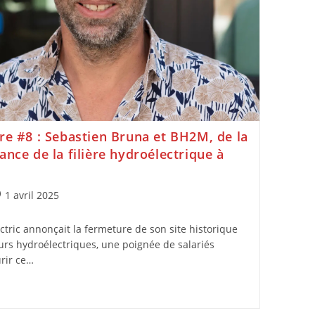
re #8 : Sebastien Bruna et BH2M, de la
ance de la filière hydroélectrique à
1 avril 2025
ctric annonçait la fermeture de son site historique
urs hydroélectriques, une poignée de salariés
urir ce…