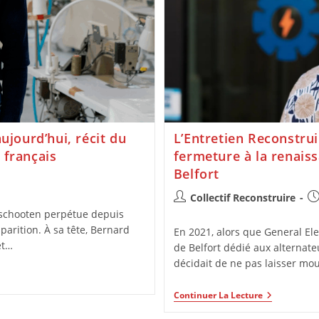
ujourd’hui, récit du
L’Entretien Reconstrui
 français
fermeture à la renaiss
Belfort
Collectif Reconstruire
erschooten perpétue depuis
sparition. À sa tête, Bernard
En 2021, alors que General Ele
et…
de Belfort dédié aux alternate
décidait de ne pas laisser mo
Continuer La Lecture